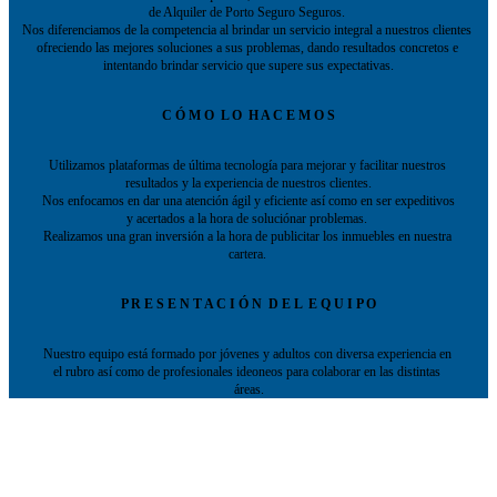
de Alquiler de Porto Seguro Seguros. 
Nos diferenciamos de la competencia al brindar un servicio integral a nuestros clientes 
ofreciendo las mejores soluciones a sus problemas, dando resultados concretos e 
intentando brindar servicio que supere sus expectativas.
C Ó M O  L O  H A C E M O S
Utilizamos plataformas de última tecnología para mejorar y facilitar nuestros 
resultados y la experiencia de nuestros clientes.
 Nos enfocamos en dar una atención ágil y eficiente así como en ser expeditivos 
y acertados a la hora de soluciónar problemas. 
Realizamos una gran inversión a la hora de publicitar los inmuebles en nuestra 
cartera. 
P R E S E N T A C I Ó N  D E L  E Q U I P O
Nuestro equipo está formado por jóvenes y adultos con diversa experiencia en 
el rubro así como de profesionales ideoneos para colaborar en las distintas 
área
s.