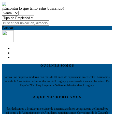
¡Encontrá lo que tanto estás buscando!
Buscar
Q U I É N E S  SO M O S
Somos una empresa moderna con mas de 10 años de experiencia en el sector. Formamos 
parte de la Asociación de Inmobiliarias del Uruguay y nuestra oficina está ubicada en Bv 
España 2153 Esq Joaquín de Salterain, Montevideo, Uruguay.
A  Q U É  N O S  D E D I C A M O S
Nos dedicamos a brindar un servicio de intermediación en compraventa de Inmuebles 
así como a la Administración de Alquileres, también somos Corredores de la Garantía 