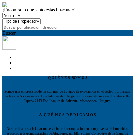
¡Encontrá lo que tanto estás buscando!
Buscar
Q U I É N E S  SO M O S
Somos una empresa moderna con mas de 10 años de experiencia en el sector. Formamos 
parte de la Asociación de Inmobiliarias del Uruguay y nuestra oficina está ubicada en Bv 
España 2153 Esq Joaquín de Salterain, Montevideo, Uruguay.
A  Q U É  N O S  D E D I C A M O S
Nos dedicamos a brindar un servicio de intermediación en compraventa de Inmuebles 
así como a la Administración de Alquileres, también somos Corredores de la Garantía 