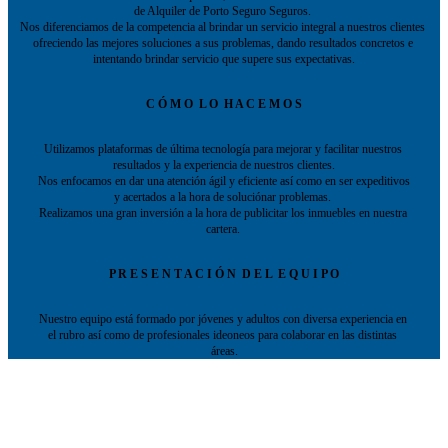
de Alquiler de Porto Seguro Seguros. 
Nos diferenciamos de la competencia al brindar un servicio integral a nuestros clientes 
ofreciendo las mejores soluciones a sus problemas, dando resultados concretos e 
intentando brindar servicio que supere sus expectativas.
C Ó M O  L O  H A C E M O S
Utilizamos plataformas de última tecnología para mejorar y facilitar nuestros 
resultados y la experiencia de nuestros clientes.
 Nos enfocamos en dar una atención ágil y eficiente así como en ser expeditivos 
y acertados a la hora de soluciónar problemas. 
Realizamos una gran inversión a la hora de publicitar los inmuebles en nuestra 
cartera. 
P R E S E N T A C I Ó N  D E L  E Q U I P O
Nuestro equipo está formado por jóvenes y adultos con diversa experiencia en 
el rubro así como de profesionales ideoneos para colaborar en las distintas 
área
s.