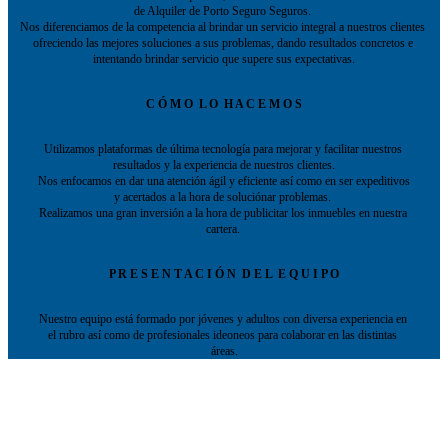
de Alquiler de Porto Seguro Seguros. 
Nos diferenciamos de la competencia al brindar un servicio integral a nuestros clientes 
ofreciendo las mejores soluciones a sus problemas, dando resultados concretos e 
intentando brindar servicio que supere sus expectativas.
C Ó M O  L O  H A C E M O S
Utilizamos plataformas de última tecnología para mejorar y facilitar nuestros 
resultados y la experiencia de nuestros clientes.
 Nos enfocamos en dar una atención ágil y eficiente así como en ser expeditivos 
y acertados a la hora de soluciónar problemas. 
Realizamos una gran inversión a la hora de publicitar los inmuebles en nuestra 
cartera. 
P R E S E N T A C I Ó N  D E L  E Q U I P O
Nuestro equipo está formado por jóvenes y adultos con diversa experiencia en 
el rubro así como de profesionales ideoneos para colaborar en las distintas 
área
s.