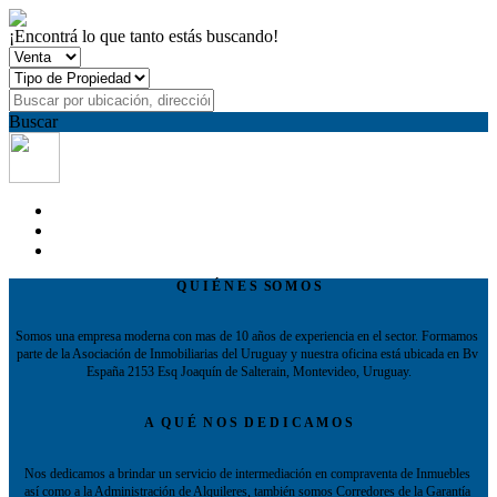
¡Encontrá lo que tanto estás buscando!
Buscar
Q U I É N E S  SO M O S
Somos una empresa moderna con mas de 10 años de experiencia en el sector. Formamos 
parte de la Asociación de Inmobiliarias del Uruguay y nuestra oficina está ubicada en Bv 
España 2153 Esq Joaquín de Salterain, Montevideo, Uruguay.
A  Q U É  N O S  D E D I C A M O S
Nos dedicamos a brindar un servicio de intermediación en compraventa de Inmuebles 
así como a la Administración de Alquileres, también somos Corredores de la Garantía 