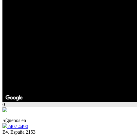
0
Síguenos en
2407 4490
Bv. España 2153