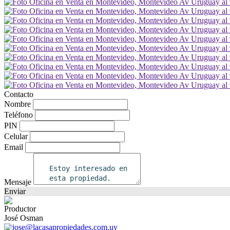
Contacto
Nombre
Teléfono
PIN
Celular
Email
Mensaje
Enviar
Productor
José Osman
jose@lacasapropiedades.com.uy