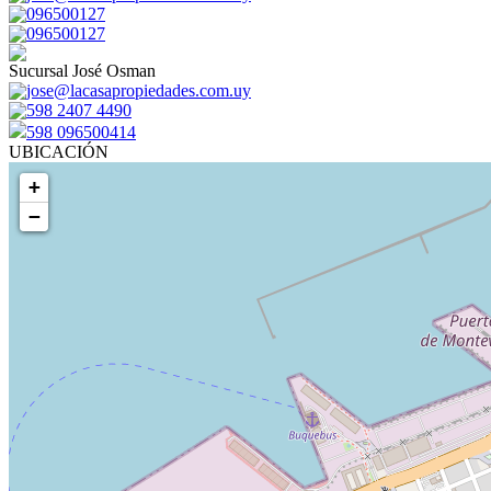
096500127
096500127
Sucursal José Osman
jose@lacasapropiedades.com.uy
598 2407 4490
598 096500414
UBICACIÓN
+
−