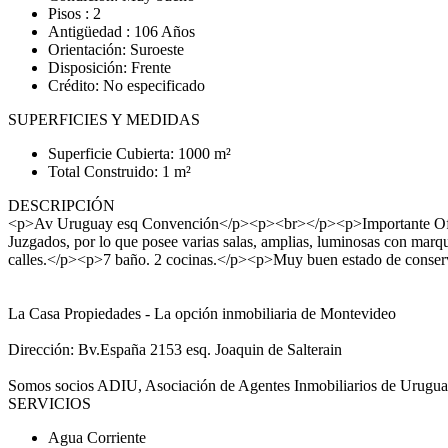
Pisos : 2
Antigüedad : 106 Años
Orientación: Suroeste
Disposición: Frente
Crédito: No especificado
SUPERFICIES Y MEDIDAS
Superficie Cubierta: 1000 m²
Total Construido: 1 m²
DESCRIPCIÓN
<p>Av Uruguay esq Convención</p><p><br></p><p>Importante Oficin
Juzgados, por lo que posee varias salas, amplias, luminosas con marq
calles.</p><p>7 baño. 2 cocinas.</p><p>Muy buen estado de co
La Casa Propiedades - La opción inmobiliaria de Montevideo
Dirección: Bv.España 2153 esq. Joaquin de Salterain
Somos socios ADIU, Asociación de Agentes Inmobiliarios de Urugu
SERVICIOS
Agua Corriente