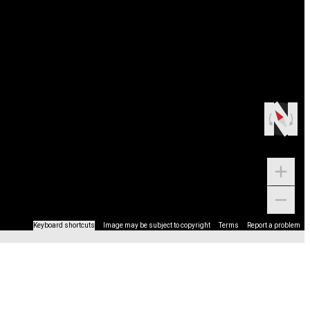
Keyboard shortcuts
Image may be subject to copyright
Terms
Report a problem