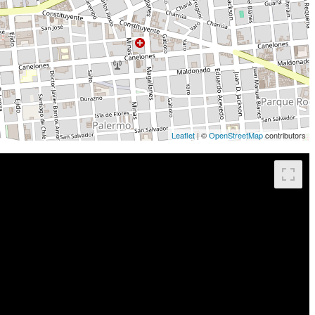
Leaflet
| ©
OpenStreetMap
contributors