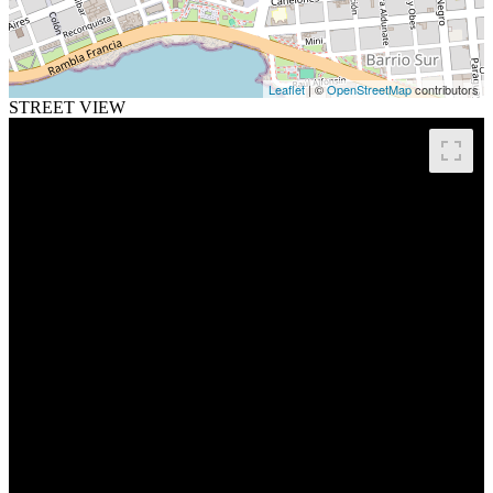
Leaflet
| ©
OpenStreetMap
contributors
STREET VIEW