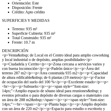
Orientación: Este
Disposición: Frente
Crédito: Apto crédito
SUPERFICIES Y MEDIDAS
Terreno: 935 m²
Superficie Cubierta: 935 m²
Total Construido: 935 m²
Frente: 10.7 m
DESCRIPCIÓN
<p>Venta&nbsp; de Local en el Centro ideal para amplio coworking
y local industrial o de depósito, amplias posibilidades</p>
<p>Ciudadela y Cerrito</p><p>Zona cercana a servicios varios y
con buena locomoción</p><p>Padrón único</p><p>Área del
terreno 287 m2</p><p>Área construida 935 m2</p><p>Capacidad
de altura edificable&nbsp; de 6 plantas (19 metros)</p><p>Factor
de ocupación del suelo del 100 %</p><p>Excelente estado</p><p>
<br></p><p>Subsuelo:</p><p><span style="font-size:
14px;">Amplio espacio de sótano ideal para reuniones&nbsp; y
eventos privados o para depósito de diversas cargas o materiales con
un área de 288 m2&nbsp;</span></p><p><span style="font-size:
14px;"><br></span></p><p>Planta baja:</p><p>Amplio depósito
con un área de 220 m2</p><p>Espacio para estudio o escritorio y