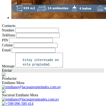
Contacto
Nombre
Teléfono
PIN
Celular
Email
Mensaje
Enviar
Productor
Emiliano Mora
emiliano@lacasapropiedades.com.uy
Sucursal Emiliano Mora
emiliano@lacasapropieades.com.uy
+598 096 500 414